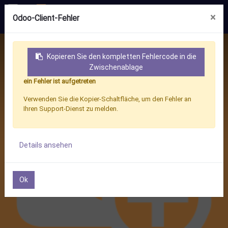
×
Odoo-Client-Fehler
Kopieren Sie den kompletten Fehlercode in die
Zwischenablage
ein Fehler ist aufgetreten
Verwenden Sie die Kopier-Schaltfläche, um den Fehler an
Ihren Support-Dienst zu melden.
Beat range anxiety with EV
Details ansehen
telematics
Ok