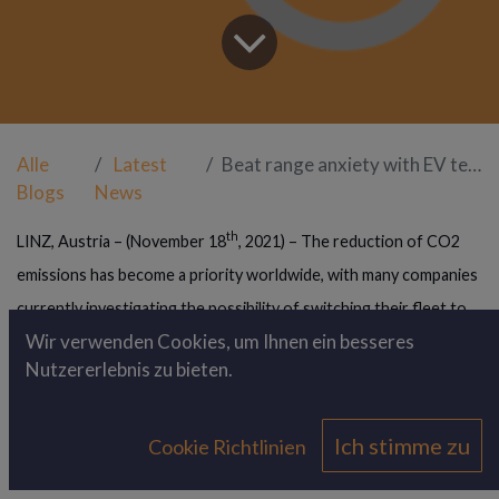
Alle
Latest
Beat range anxiety with EV telematics
Blogs
News
th
LINZ, Austria – (November 18
, 2021) – The reduction of CO2
emissions has become a priority worldwide, with many companies
currently investigating the possibility of switching their fleet to
Wir verwenden Cookies, um Ihnen ein besseres
fully electric vehicles.
Nutzererlebnis zu bieten.
However, this change raises some concerns that, in turn, slows
down the adoption of EVs. R
ange anxiety
, the fear of not
Ich stimme zu
Cookie Richtlinien
reaching the desired destination due to insufficient charge